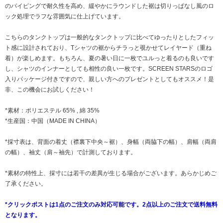
のパイピングで耐久性を高め、緩やかにラウンドした裾は切りっぱなし風のロ
ック処理でラフな雰囲気に仕上げています。
こちらのタンクトップは一般的なタンクトップに比べてゆったりとしたフィッ
ト感に設計されており、Tシャツの裾からチラっと覗かせてレイヤード（重ね
着）が楽しめます。もちろん、夏の暑い日に一枚でユルっと着るのも良いです
し、シャツのインナーとしても相性の良い一枚です。SCREEN STARSのロゴ
入りパッケージ付きですので、親しい方へのプレゼントとしてもオススメ！是
非、この機会にお試しください！
*素材：ポリエステル 65% , 綿 35%
*生産国：中国（MADE IN CHINA）
*採寸表は、背面の着丈（襟裏下中央～裾）、身幅（両脇下の幅）、肩幅（両肩
の幅）、袖丈（肩～袖先）で計測しております。
*素材の特性上、採寸には若干の差異が生じる場合がございます。あらかじめご
了承ください。
*クリックポストは1点のご注文のみ対応可能です。2点以上のご注文で送料無料
となります。