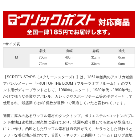
□サイズ表
着丈
身幅
肩幅
袖丈
M
70cm
48cm
31cm
0cm
L
72cm
52cm
33cm
0cm
【SCREEN STARS（スクリーンスターズ）】は、1851年創業のアメリカ老舗
アパレルメーカー『FRUIT OF THE LOOM（フルーツオブザルーム）』のプリ
ント用ボディーブランドとして、1980年にスタート。1980年代～1990年代に
かけて様々な企業やアパレル、カレッジやスポーツチーム等のボディーとして
使用され、最盛期では約1億枚が世界中で流通していたと言われています。
適度に厚みのあるワッフル素材のタンクトップ。ポリエステル×コットンのブレ
ンド生地は速乾性と耐久性に優れており、洗濯を繰り返しても縮みや型崩れし
にくい作り。凸凹としたワッフル素材は通気性が良く、サラッとした肌触りと
ソフトな着心地が魅力です。首回り（ネック）と腕回り（アーム）はリブ生地