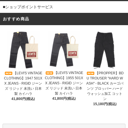
■ショップポイントサービス
おすすめ商品
【LEVI'S VINTAGE
【LEVI'S VINTAGE
【PROPPER】BD
CLOTHING】1955 501X
CLOTHING】1947 501X
U TROUSER "HARD W
X JEANS - RIGID ジーン
X JEANS - RIGID ジーン
ASH" - BLACK カーゴパ
ズ リジッド 未洗い 日本
ズ リジッド 未洗い 日本
ンツ プロッパー ハード
製 カイハラ
製 カイハラ
ウォッシュ加工 コット
41,800円(税込)
41,800円(税込)
ン
15,180円(税込)