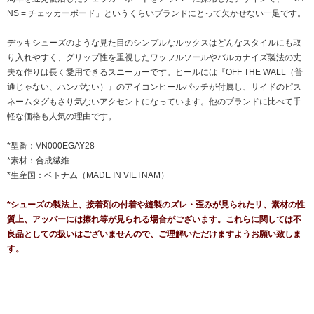
NS = チェッカーボード」というくらいブランドにとって欠かせない一足です。
デッキシューズのような見た目のシンプルなルックスはどんなスタイルにも取
り入れやすく、グリップ性を重視したワッフルソールやバルカナイズ製法の丈
夫な作りは長く愛用できるスニーカーです。ヒールには『OFF THE WALL（普
通じゃない、ハンパない）』のアイコンヒールパッチが付属し、サイドのピス
ネームタグもさり気ないアクセントになっています。他のブランドに比べて手
軽な価格も人気の理由です。
*型番：VN000EGAY28
*素材：合成繊維
*生産国：ベトナム（MADE IN VIETNAM）
*シューズの製法上、接着剤の付着や縫製のズレ・歪みが見られたリ、素材の性
質上、アッパーには擦れ等が見られる場合がございます。これらに関しては不
良品としての扱いはございませんので、ご理解いただけますようお願い致しま
す。