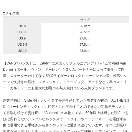
□サイズ表
サイズ
US 8
26.0cm
US 8.5
26.5cm
US 9
27.0cm
US 9.5
27.5cm
US 10
28.0cm
【VANS / バンズ】は、1966年に米国カリフォルニア州アナハイムでPaul Van
Doren（ポール・ヴァン・ドーレン）と3人のパートナーによって誕生して以
降、スケーターだけでなくBMXライダーやロックミュージシャン等、幅広いシ
ーンで支持され続け、ファッション、ミュージック、アートなど世界のストリ
ートカルチャーにも絶大な影響力を与え続けている人気ブランドです。
創業当時に『Style 44』という名で受注生産していたモデルが後の『AUTHENTI
C（オーセンティック）』。時代と共に欠かすことのできない定番モデルとし
て君臨し続ける姿は正に『Authentic = 本物』です。50年以上経過した現在でも
ほぼ変わらないシンプルなルックスで、スタイルやコーディネートを選ばず自
由に着用できる手軽さから多くのファンに愛され続けています。今作は創業60
周年を迎え復活したチェッカーボードをアッパーに採用したデザインで、「VA