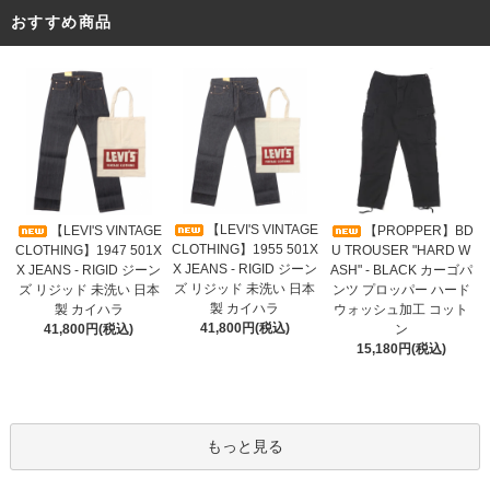
おすすめ商品
【LEVI'S VINTAGE
【LEVI'S VINTAGE
【PROPPER】BD
CLOTHING】1955 501X
CLOTHING】1947 501X
U TROUSER "HARD W
X JEANS - RIGID ジーン
X JEANS - RIGID ジーン
ASH" - BLACK カーゴパ
ズ リジッド 未洗い 日本
ズ リジッド 未洗い 日本
ンツ プロッパー ハード
製 カイハラ
製 カイハラ
ウォッシュ加工 コット
41,800円(税込)
41,800円(税込)
ン
15,180円(税込)
もっと見る