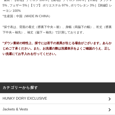
*素材：【表地】 ナイロン 100% | 【裏地】 ナイロン 100% | 【中綿】 ダウン 9
5% , フェザー 5% | 【リブ】 ポリエステル 97% , ポリウレタン 3% | 【刺繍】レ
ーヨン 100%
*生産国：中国（MADE IN CHINA）
*採寸表は、背面の着丈（襟裏下中央～裾）、身幅（両脇下の幅）、裄丈（襟裏
下中央～袖先）、袖丈（脇下～袖先）で計測しております。
*ダウン素材の特性上、採寸には若干の差異が生じる場合がございます。あらか
じめご了承ください。また、お洗濯の際は洗濯表示をよくご確認のうえ、正し
い洗濯にてお手入れを行ってください。
カテゴリーから探す
HUNKY DORY EXCLUSIVE
Jackets & Vests