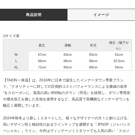
商品説明
イメージ
□サイズ表
袖丈（脇下か
着丈
身幅
裄丈
ら）
M
67cm
63cm
83cm
51cm
L
69cm
66cm
86cm
52.5cm
XL
71cm
69cm
89cm
54cm
【TAION = 体温】は、2016年に日本で誕生したインナーダウン専業ブラン
ド。“クオリティーに対しての圧倒的コストパフォーマンスによる価値の追求
”をスローガンに、嵩高の高い800flpのダウン（羽毛）を採用し、ダウン専用糸
や撥水加工を施した生地を使用するなど、高品質で高機能なインナーダウンを
幅広く展開しています。
2024年秋冬より新しくスタートした、様々なデザイナーの方々と創り上げる、
高いデザイン性と独自性のあるラインナップを展開する『JPNSP（ジャパンス
ペシャル）』ライン。今作はヴィンテージミリタリーでも人気の高い「スカジ