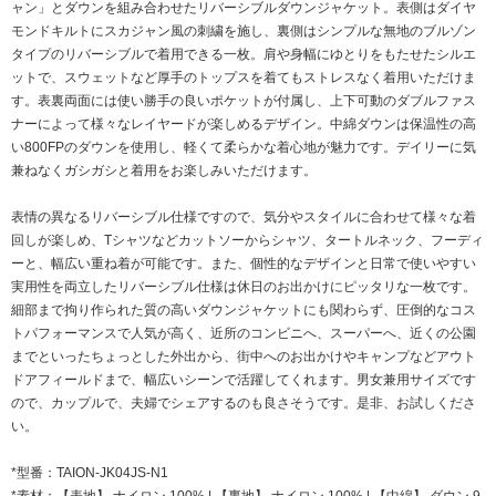
ャン」とダウンを組み合わせたリバーシブルダウンジャケット。表側はダイヤ
モンドキルトにスカジャン風の刺繍を施し、裏側はシンプルな無地のブルゾン
タイプのリバーシブルで着用できる一枚。肩や身幅にゆとりをもたせたシルエ
ットで、スウェットなど厚手のトップスを着てもストレスなく着用いただけま
す。表裏両面には使い勝手の良いポケットが付属し、上下可動のダブルファス
ナーによって様々なレイヤードが楽しめるデザイン。中綿ダウンは保温性の高
い800FPのダウンを使用し、軽くて柔らかな着心地が魅力です。デイリーに気
兼ねなくガシガシと着用をお楽しみいただけます。
表情の異なるリバーシブル仕様ですので、気分やスタイルに合わせて様々な着
回しが楽しめ、Tシャツなどカットソーからシャツ、タートルネック、フーディ
ーと、幅広い重ね着が可能です。また、個性的なデザインと日常で使いやすい
実用性を両立したリバーシブル仕様は休日のお出かけにピッタリな一枚です。
細部まで拘り作られた質の高いダウンジャケットにも関わらず、圧倒的なコス
トパフォーマンスで人気が高く、近所のコンビニへ、スーパーへ、近くの公園
までといったちょっとした外出から、街中へのお出かけやキャンプなどアウト
ドアフィールドまで、幅広いシーンで活躍してくれます。男女兼用サイズです
ので、カップルで、夫婦でシェアするのも良さそうです。是非、お試しくださ
い。
*型番：TAION-JK04JS-N1