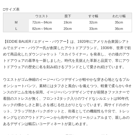
□サイズ表
ウエスト
股下
すそ幅
わたり幅
M
72cm～84cm
19cm
32cm
35cm
L
82cm～94cm
20cm
33cm
36cm
【EDDIE BAUER / エディー・バウアー】は、1920年にアメリカ合衆国シアト
ルでエディー・バウアー氏が創業したアウトドアブランド。1936年、世界で初
めて商品化したダウンジャケット『スカイライナー』を発表し、その後のアウ
トドアウェアの基準を一新しました。時代を見据えた革新と品質で、常にアウ
トドアウェアの歴史に名を刻み続けるブランドとして愛され続けています。
ウエストがゴム伸縮のイージーパンツデザインが軽やかな穿き心地となるプル
オンショートパンツ。素材にはタフさと風合いを備えつつ、軽量で柔らかい9オ
ンスのデニム生地を採用。イージーパンツデザインですが前開きファスナーで
着脱のストレスが無く、フロント2タック入りのワイドなシルエットは90年代
ルックの懐かしさと新しさを感じる仕上がりとなっています。両サイドのポケ
ット、フラップ付きバックポケットと、街着としての機能性も十分で、トレッ
キングなどのアウトドアシーンから街中のデイリーカジュアルまで、親しみの
あるデザインは幅広いコーディネートが楽しめます。