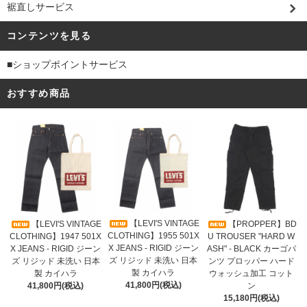
裾直しサービス
コンテンツを見る
■ショップポイントサービス
おすすめ商品
【LEVI'S VINTAGE
【LEVI'S VINTAGE
【PROPPER】BD
CLOTHING】1955 501X
CLOTHING】1947 501X
U TROUSER "HARD W
X JEANS - RIGID ジーン
X JEANS - RIGID ジーン
ASH" - BLACK カーゴパ
ズ リジッド 未洗い 日本
ズ リジッド 未洗い 日本
ンツ プロッパー ハード
製 カイハラ
製 カイハラ
ウォッシュ加工 コット
41,800円(税込)
41,800円(税込)
ン
15,180円(税込)