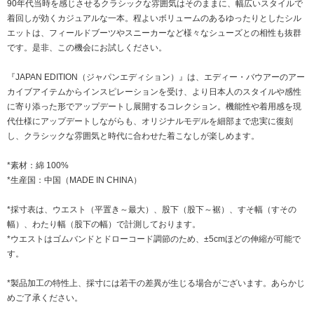
90年代当時を感じさせるクラシックな雰囲気はそのままに、幅広いスタイルで
着回しが効くカジュアルな一本。程よいボリュームのあるゆったりとしたシル
エットは、フィールドブーツやスニーカーなど様々なシューズとの相性も抜群
です。是非、この機会にお試しください。
『JAPAN EDITION（ジャパンエディション）』は、エディー・バウアーのアー
カイブアイテムからインスピレーションを受け、より日本人のスタイルや感性
に寄り添った形でアップデートし展開するコレクション。機能性や着用感を現
代仕様にアップデートしながらも、オリジナルモデルを細部まで忠実に復刻
し、クラシックな雰囲気と時代に合わせた着こなしが楽しめます。
*素材：綿 100%
*生産国：中国（MADE IN CHINA）
*採寸表は、ウエスト（平置き～最大）、股下（股下～裾）、すそ幅（すその
幅）、わたり幅（股下の幅）で計測しております。
*ウエストはゴムバンドとドローコード調節のため、±5cmほどの伸縮が可能で
す。
*製品加工の特性上、採寸には若干の差異が生じる場合がございます。あらかじ
めご了承ください。