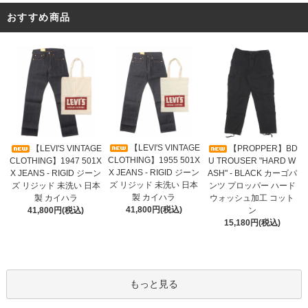
おすすめ商品
【LEVI'S VINTAGE
【LEVI'S VINTAGE
【PROPPER】BD
CLOTHING】1955 501X
CLOTHING】1947 501X
U TROUSER "HARD W
X JEANS - RIGID ジーン
X JEANS - RIGID ジーン
ASH" - BLACK カーゴパ
ズ リジッド 未洗い 日本
ズ リジッド 未洗い 日本
ンツ プロッパー ハード
製 カイハラ
製 カイハラ
ウォッシュ加工 コット
41,800円(税込)
41,800円(税込)
ン
15,180円(税込)
もっと見る