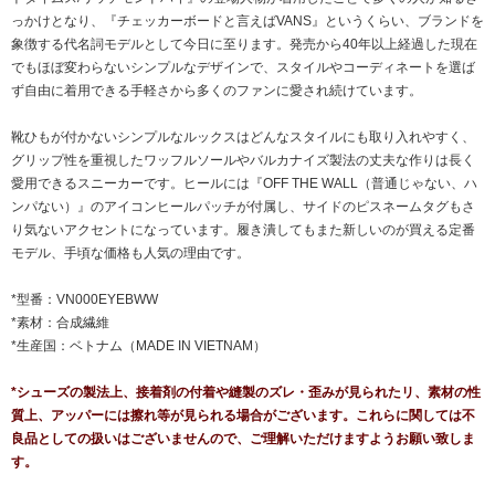
っかけとなり、『チェッカーボードと言えばVANS』というくらい、ブランドを
象徴する代名詞モデルとして今日に至ります。発売から40年以上経過した現在
でもほぼ変わらないシンプルなデザインで、スタイルやコーディネートを選ば
ず自由に着用できる手軽さから多くのファンに愛され続けています。
靴ひもが付かないシンプルなルックスはどんなスタイルにも取り入れやすく、
グリップ性を重視したワッフルソールやバルカナイズ製法の丈夫な作りは長く
愛用できるスニーカーです。ヒールには『OFF THE WALL（普通じゃない、ハ
ンパない）』のアイコンヒールパッチが付属し、サイドのピスネームタグもさ
り気ないアクセントになっています。履き潰してもまた新しいのが買える定番
モデル、手頃な価格も人気の理由です。
*型番：VN000EYEBWW
*素材：合成繊維
*生産国：ベトナム（MADE IN VIETNAM）
*シューズの製法上、接着剤の付着や縫製のズレ・歪みが見られたリ、素材の性
質上、アッパーには擦れ等が見られる場合がございます。これらに関しては不
良品としての扱いはございませんので、ご理解いただけますようお願い致しま
す。