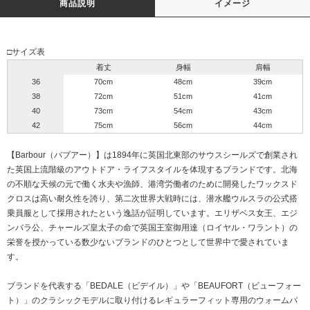
商品説明
イメージ
□サイズ表
着丈
身幅
肩幅
36
70cm
48cm
39cm
38
72cm
51cm
41cm
40
73cm
54cm
43cm
42
75cm
56cm
44cm
【Barbour（バブアー）】は1894年に英国北東部のサウスシールズで創業され
た英国上流階級のアウトドア・ライフスタイルを体現するブランドです。北海
の不順な天候の元で働く水夫や漁師、港湾労働者のために開発したワックスド
クロスは高い耐久性を誇り、第二次世界大戦時には、潜水艦ウルスラの公式搭
乗員服として採用されたという逸話が証明しています。エリザベス女王、エジ
ンバラ公、チャールズ皇太子の命で英国王室御用達（ロイヤル・ワラント）の
栄誉を授かっている数少ないブランドのひとつとして世界中で愛されていま
す。
ブランドを代表する「BEDALE（ビデイル）」や「BEAUFORT（ビューフォー
ト）」のクラシックモデルに取り付けるレギュラーフィット専用のウォームパ