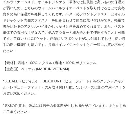
イルライナーベスト。オイルドジャケット単体では防風性は高いものの保温力
が弱いため、こちらのウォームパイルライナーベストを取り付けることで真冬
向きの高い保温力を発揮してくれます。ベストのフロントファスナーとオイル
ドジャケット内側のファスナーを組み合わせて簡単に取り付けができ、軽量で
暖かい起毛のアクリルパイルがしっかりと体を温めてくれます。また、ベスト
単体での着用も可能なので、他のアウターと組み合わせて使用することも可能
です。フロントに2ポケット、内側にサブポケットが1つ付属しており、使い勝
手の良い機能性も魅力です。是非オイルドジャケットとご一緒にお買い求めく
ださい！
【素材】 表地：100% アクリル / 裏地：100% ポリエステル
【生産国】 ベトナム (MADE IN VIETNAM)
*BEDALE（ビデイル）、BEAUFORT（ビューフォート）等のクラシックモデ
ル（レギュラーフィット）のみ取り付け可能。SLシリーズは別の専用ベストを
お買い求めください。
*素材の性質上、製品には若干の個体差が生じる場合がございます。あらかじめ
ご了承ください。