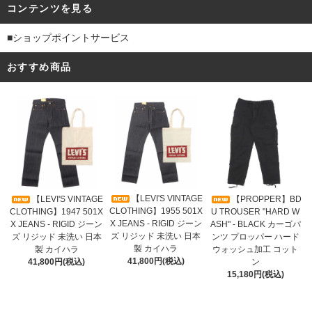
コンテンツを見る
■ショップポイントサービス
おすすめ商品
【LEVI'S VINTAGE
【LEVI'S VINTAGE
【PROPPER】BD
CLOTHING】1955 501X
CLOTHING】1947 501X
U TROUSER "HARD W
X JEANS - RIGID ジーン
X JEANS - RIGID ジーン
ASH" - BLACK カーゴパ
ズ リジッド 未洗い 日本
ズ リジッド 未洗い 日本
ンツ プロッパー ハード
製 カイハラ
製 カイハラ
ウォッシュ加工 コット
41,800円(税込)
41,800円(税込)
ン
15,180円(税込)