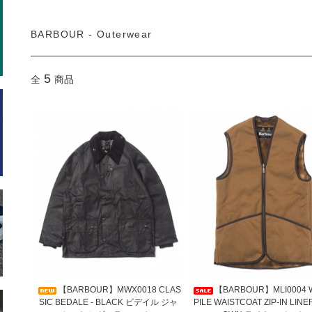
BARBOUR - Outerwear
5
全
商品
【BARBOUR】MWX0018 CLAS
【BARBOUR】MLI0004
SIC BEDALE - BLACK ビデイル ジャ
PILE WAISTCOAT ZIP-IN LINE