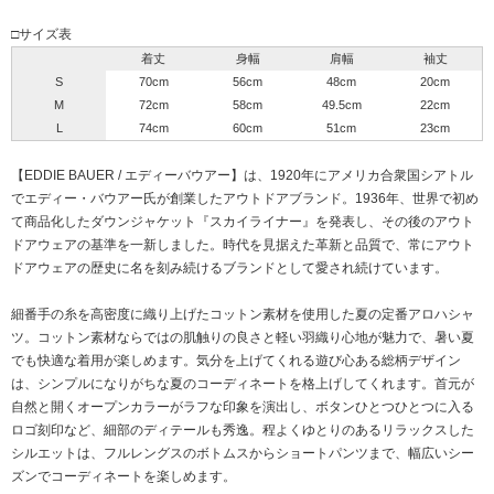
□サイズ表
着丈
身幅
肩幅
袖丈
S
70cm
56cm
48cm
20cm
M
72cm
58cm
49.5cm
22cm
L
74cm
60cm
51cm
23cm
【EDDIE BAUER / エディーバウアー】は、1920年にアメリカ合衆国シアトル
でエディー・バウアー氏が創業したアウトドアブランド。1936年、世界で初め
て商品化したダウンジャケット『スカイライナー』を発表し、その後のアウト
ドアウェアの基準を一新しました。時代を見据えた革新と品質で、常にアウト
ドアウェアの歴史に名を刻み続けるブランドとして愛され続けています。
細番手の糸を高密度に織り上げたコットン素材を使用した夏の定番アロハシャ
ツ。コットン素材ならではの肌触りの良さと軽い羽織り心地が魅力で、暑い夏
でも快適な着用が楽しめます。気分を上げてくれる遊び心ある総柄デザイン
は、シンプルになりがちな夏のコーディネートを格上げしてくれます。首元が
自然と開くオープンカラーがラフな印象を演出し、ボタンひとつひとつに入る
ロゴ刻印など、細部のディテールも秀逸。程よくゆとりのあるリラックスした
シルエットは、フルレングスのボトムスからショートパンツまで、幅広いシー
ズンでコーディネートを楽しめます。