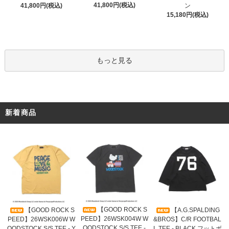
41,800円(税込)
41,800円(税込)
ン
15,180円(税込)
もっと見る
新着商品
【GOOD ROCK S
【GOOD ROCK S
【A.G.SPALDING
PEED】26WSK004W W
PEED】26WSK006W W
&BROS】C/R FOOTBAL
OODSTOCK S/S TEE -
OODSTOCK S/S TEE - Y
L TEE - BLACK フットボ