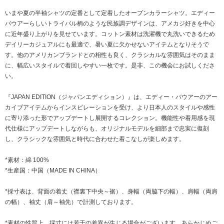
いまや夏の半袖シャツの定番として定着したオープンカラーシャツ。エディー
バウアーらしいトライバル柄のような民族調デザインは、アメカジ好きを中心
に近年盛り上がりを見せています。コットン素材は洗濯機で丸洗いできるため
デイリーカジュアルにも最適で、暑い夏に欠かせないアイテムとなりそうで
す。他のアメリカンブランドとの相性も良く、クラシカルな雰囲気はそのまま
に、幅広いスタイルで着回しやすい一枚です。是非、この機会にお試しくださ
い。
『JAPAN EDITION（ジャパンエディション）』は、エディー・バウアーのアー
カイブアイテムからインスピレーションを受け、より日本人のスタイルや感性
に寄り添った形でアップデートし展開するコレクション。機能性や着用感を現
代仕様にアップデートしながらも、オリジナルモデルを細部まで忠実に復刻
し、クラシックな雰囲気と時代に合わせた着こなしが楽しめます。
*素材：綿 100%
*生産国：中国（MADE IN CHINA）
*採寸表は、背面の着丈（襟裏下中央～裾）、身幅（両脇下の幅）、肩幅（両肩
の幅）、袖丈（肩～袖先）で計測しております。
*素材の性質上、採寸には若干の差異が生じる場合がございます。あらかじめご