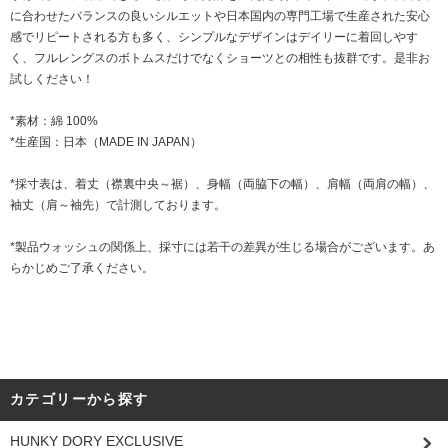
に合わせたバランスの良いシルエットや日本国内の専門工場で生産された安心
感でリピートされる方も多く、シンプルなデザインはデイリーに着回しやす
く、フルレングスのボトムスだけでなくショーツとの相性も抜群です。是非お
試しください！
*素材：綿 100%
*生産国：日本（MADE IN JAPAN）
*採寸表は、着丈（襟裏中央～裾）、身幅（両脇下の幅）、肩幅（両肩の幅）、
袖丈（肩～袖先）で計測しております。
*製品ウォッシュの関係上、採寸には若干の差異が生じる場合がございます。あ
らかじめご了承ください。
カテゴリーから探す
HUNKY DORY EXCLUSIVE