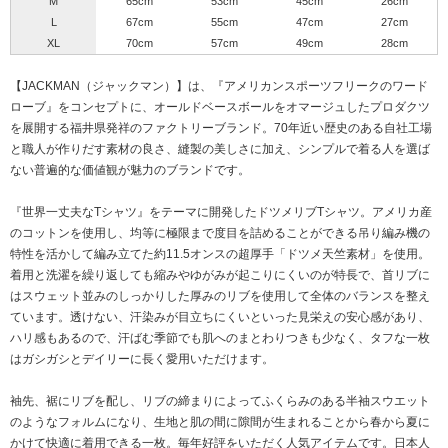
M
65cm
53cm
45cm
26cm
L
67cm
55cm
47cm
27cm
XL
70cm
57cm
49cm
28cm
【JACKMAN（ジャックマン）】は、『アメリカンスポーツフリークのワード
ローブ』をコンセプトに、オールドベースボールをオマージュしたプロダクツ
を展開する福井県発祥のファクトリーブランド。70年近い歴史のある自社工場
と職人が作りだす素材の良さ、縫製の美しさに加え、シンプルで着る人を選ば
ない普遍的な価値観が魅力のブランドです。
『世界一丈夫なTシャツ』をテーマに開発したドツメリブTシャツ。アメリカ産
のコットンを使用し、均等に極限まで度目を詰めることができる吊り編み機の
特性を活かして編み立てた約11.5オンスの超厚手「ドツメ天竺素材」を使用。
着用と洗濯を繰り返しても縮みやゆがみが起こりにくいのが特長で、首リブに
はスウェット並みのしっかりした厚みのリブを使用して全体のバランスを整え
ています。透けない、汗染みが目立ちにくいといった見栄えの安心感があり、
ハリ感もあるので、汗ばむ季節でも肌へのまとわりつきも少なく、タフな一枚
はガシガシとデイリーに長く愛用いただけます。
袖先、裾にリブを配し、リブの締まりによってふくらみのある半袖スウエット
のようなフォルムになり、生地と肌の間に隙間が生まれることから春から夏に
かけて快適に着用できる一枚。毎年好評をいただく人気アイテムです。日本人