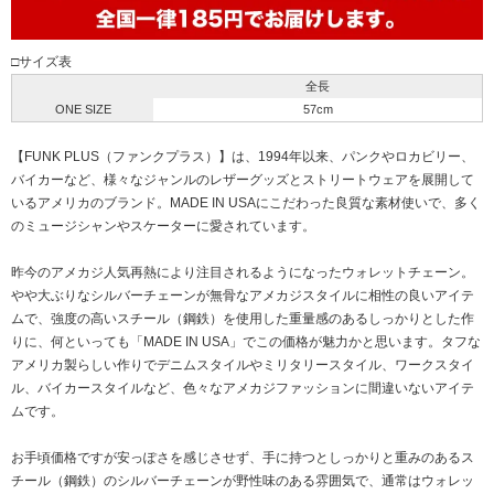
□サイズ表
全長
ONE SIZE
57cm
【FUNK PLUS（ファンクプラス）】は、1994年以来、パンクやロカビリー、
バイカーなど、様々なジャンルのレザーグッズとストリートウェアを展開して
いるアメリカのブランド。MADE IN USAにこだわった良質な素材使いで、多く
のミュージシャンやスケーターに愛されています。
昨今のアメカジ人気再熱により注目されるようになったウォレットチェーン。
やや大ぶりなシルバーチェーンが無骨なアメカジスタイルに相性の良いアイテ
ムで、強度の高いスチール（鋼鉄）を使用した重量感のあるしっかりとした作
りに、何といっても「MADE IN USA」でこの価格が魅力かと思います。タフな
アメリカ製らしい作りでデニムスタイルやミリタリースタイル、ワークスタイ
ル、バイカースタイルなど、色々なアメカジファッションに間違いないアイテ
ムです。
お手頃価格ですが安っぽさを感じさせず、手に持つとしっかりと重みのあるス
チール（鋼鉄）のシルバーチェーンが野性味のある雰囲気で、通常はウォレッ