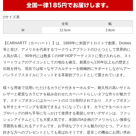
□サイズ表
全長
幅
M
12.5cm
2.8cm
【CARHARTT（カーハート）】は、1889年に米国デトロイトで創業。Dickies
等と並び、アメリカを代表するワークウェアブランドのひとつとして世界的に
人気が高く、90年代には数多くのHIP HOPアーティストに受け入れられ、スト
リートウェアのアイコンとしての地位も確立。創業から130年以上もの歴史と
伝統を持ち、現在では様々なサブカルチャーを積極的にサポートしながらアー
バンライフスタイルにフィットする革新的ブランドとして愛されています。
様々な用途で活用いただけるカラビナ付きキーホルダー。耐久性の高いサドル
レザーと硬質なカラビナを組み合わせたカーハートらしいタフな作りが魅力で
す。スナップボタンにはカーハートのロゴが刻印されており、スナップボタン
を外すとキーリングを追加できるようになっています。カラビナをベルトルー
プやバッグの持ち手等に引っかけて使用する着脱しやすいデザインは、ファッ
ションアイテムとしても大変人気です。本国USA企画のアメリカらしい無骨な
雰囲気を感じれるアイテムです。お手頃なプライスも魅力のひとつ。アメカジ
好きな方へのプレゼントとしても喜ばれそうです。是非この機会にお買い求め