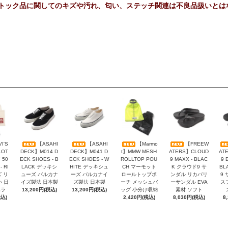
トック品に関してのキズや汚れ、匂い、ステッチ関連は不良品扱いとは
I'S
【ASAHI
【ASAHI
【Marmo
【FREEW
LOT
DECK】M014 D
DECK】M041 D
t】MMW MESH
ATERS】CLOUD
AT
 50
ECK SHOES - B
ECK SHOES - W
ROLLTOP POU
9 MAXX - BLAC
9 
- RI
LACK デッキシ
HITE デッキシュ
CH マーモット
K クラウド9 サ
BL
ズ リ
ューズ バルカナ
ーズ バルカナイ
ロールトップポ
ンダル リカバリ
9
い 日
イズ製法 日本製
ズ製法 日本製
ーチ メッシュバ
ーサンダル EVA
ス
ハラ
13,200円(税込)
13,200円(税込)
ッグ 小分け収納
素材 ソフト
税込)
2,420円(税込)
8,030円(税込)
8