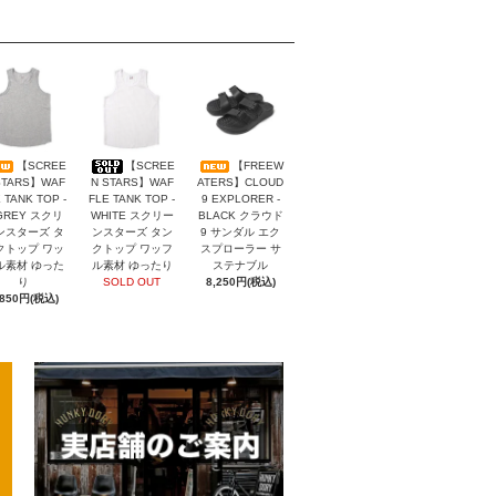
【SCREE
【SCREE
【FREEW
STARS】WAF
N STARS】WAF
ATERS】CLOUD
 TANK TOP -
FLE TANK TOP -
9 EXPLORER -
GREY スクリ
WHITE スクリー
BLACK クラウド
ンスターズ タ
ンスターズ タン
9 サンダル エク
クトップ ワッ
クトップ ワッフ
スプローラー サ
ル素材 ゆった
ル素材 ゆったり
ステナブル
り
SOLD OUT
8,250円(税込)
,850円(税込)