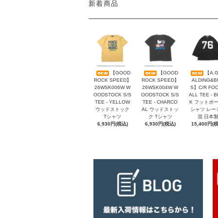
新着商品
【GOOD
【GOOD
【A.G
ROCK SPEED】
ROCK SPEED】
ALDING&B
26WSK006W W
26WSK004W W
S】C/R FO
OODSTOCK S/S
OODSTOCK S/S
ALL TEE - 
TEE - YELLOW
TEE - CHARCO
K フットボ
ウッドストック
AL ウッドストッ
シャツ レー
Tシャツ
ク Tシャツ
混 日本
6,930円(税込)
6,930円(税込)
15,400円(