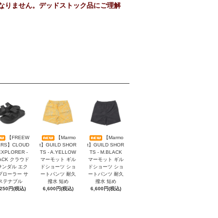
なりません。デッドストック品にご理解
【FREEW
【Marmo
【Marmo
ERS】CLOUD
t】GUILD SHOR
t】GUILD SHOR
EXPLORER -
TS - A.YELLOW
TS - M.BLACK
ACK クラウド
マーモット ギル
マーモット ギル
 サンダル エク
ドショーツ ショ
ドショーツ ショ
プローラー サ
ートパンツ 耐久
ートパンツ 耐久
ステナブル
撥水 短め
撥水 短め
,250円(税込)
6,600円(税込)
6,600円(税込)