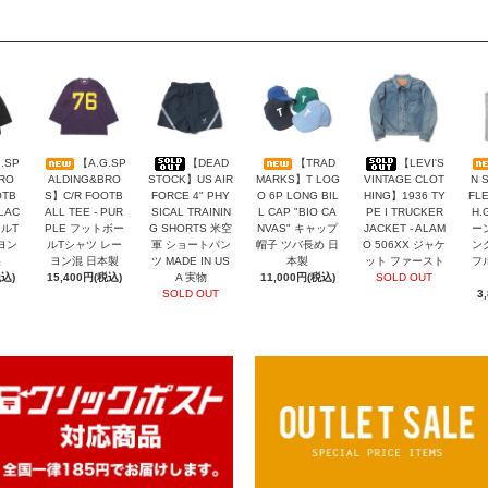
.SP
【A.G.SP
【DEAD
【TRAD
【LEVI'S
RO
ALDING&BRO
STOCK】US AIR
MARKS】T LOG
VINTAGE CLOT
N 
OTB
S】C/R FOOTB
FORCE 4" PHY
O 6P LONG BIL
HING】1936 TY
FLE
BLAC
ALL TEE - PUR
SICAL TRAININ
L CAP "BIO CA
PE I TRUCKER
H.
ールT
PLE フットボー
G SHORTS 米空
NVAS" キャップ
JACKET - ALAM
ー
ヨン
ルTシャツ レー
軍 ショートパン
帽子 ツバ長め 日
O 506XX ジャケ
ン
製
ヨン混 日本製
ツ MADE IN US
本製
ット ファースト
フ
税込)
15,400円(税込)
A 実物
11,000円(税込)
SOLD OUT
SOLD OUT
3