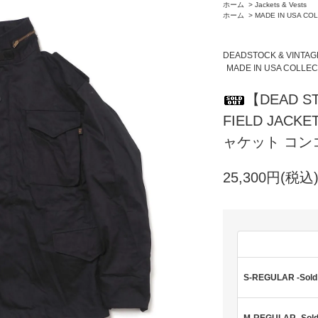
ホーム
>
Jackets & Vests
ホーム
>
MADE IN USA CO
DEADSTOCK & VINTAG
MADE IN USA COLLEC
【DEAD S
FIELD JACKE
ャケット コン
25,300円(税込
S-REGULAR -Sold