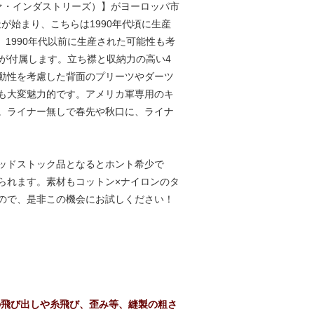
ルファ・インダストリーズ）】がヨーロッパ市
造が始まり、こちらは1990年代頃に生産
1990年代以前に生産された可能性も考
グが付属します。立ち襟と収納力の高い4
動性を考慮した背面のプリーツやダーツ
も大変魅力的です。アメリカ軍専用のキ
。ライナー無しで春先や秋口に、ライナ
ッドストック品となるとホント希少で
られます。素材もコットン×ナイロンのタ
ので、是非この機会にお試しください！
の飛び出しや糸飛び、歪み等、縫製の粗さ