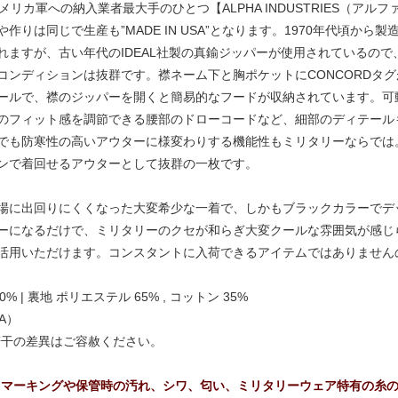
メリカ軍への納入業者最大手のひとつ【ALPHA INDUSTRIES（ア
りは同じで生産も”MADE IN USA”となります。1970年代頃から製
ますが、古い年代のIDEAL社製の真鍮ジッパーが使用されているので、
コンディションは抜群です。襟ネーム下と胸ポケットにCONCORDタ
ールで、襟のジッパーを開くと簡易的なフードが収納されています。可
のフィット感を調節できる腰部のドローコードなど、細部のディテール
でも防寒性の高いアウターに様変わりする機能性もミリタリーならでは
ンで着回せるアウターとして抜群の一枚です。
場に出回りにくくなった大変希少な一着で、しかもブラックカラーでデ
ーになるだけで、ミリタリーのクセが和らぎ大変クールな雰囲気が感じ
活用いただけます。コンスタントに入荷できるアイテムではありません
0% | 裏地 ポリエステル 65% , コットン 35%
A）
若干の差異はご容赦ください。
、マーキングや保管時の汚れ、シワ、匂い、ミリタリーウェア特有の糸