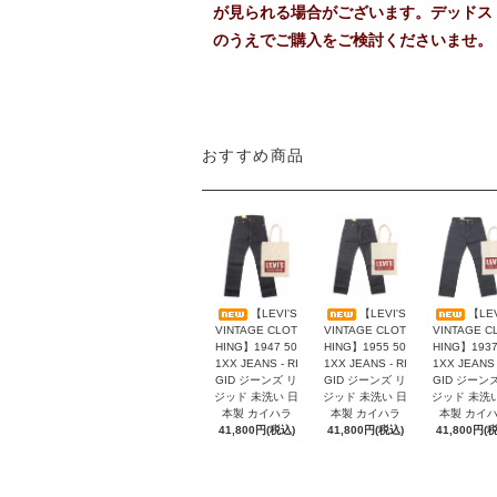
が見られる場合がございます。デッドス
のうえでご購入をご検討くださいませ。
おすすめ商品
【LEVI'S
【LEVI'S
【LEV
VINTAGE CLOT
VINTAGE CLOT
VINTAGE C
HING】1947 50
HING】1955 50
HING】1937
1XX JEANS - RI
1XX JEANS - RI
1XX JEANS 
GID ジーンズ リ
GID ジーンズ リ
GID ジーン
ジッド 未洗い 日
ジッド 未洗い 日
ジッド 未洗
本製 カイハラ
本製 カイハラ
本製 カイ
41,800円(税込)
41,800円(税込)
41,800円(