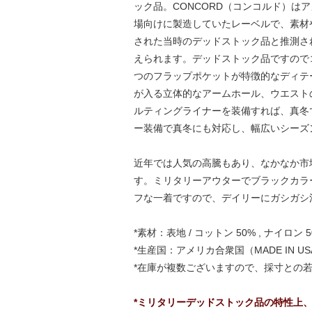
ック品。CONCORD（コンコルド）はア
場向けに製造していたレーベルで、素材や作
された当時のデッドストック品と推測され
えられます。デッドストック品ですので
つのフラップポケットが特徴的なディテ
が入る立体的なアームホール、ウエスト
ルティングライナーを装備すれば、真冬
ー装備で真冬にも対応し、幅広いシーズ
近年では人気の高騰もあり、なかなか市
す。ミリタリーアウターでブラックカラ
フな一着ですので、デイリーにガシガシ
*素材：表地 / コットン 50% , ナイロン 5
*生産国：アメリカ合衆国（MADE IN US
*在庫が複数ございますので、採寸との
*ミリタリーデッドストック品の特性上