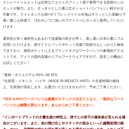
ストレートシルエットは自然なウエストのフィット感で着用できる抜群のシル
エットが魅力。また、すっきりとした膝上丈がショートパンツらしい軽やかな
印象です。ライトオンスな綿×ポリブレンドツイル生地はサラッとした肌触りで
暑い夏にも快適で、汚れやシワに強いのでデイリーにガシガシ着用していただ
けます。
通気性が良く速乾性もあるので洗濯後の乾きが早く、蒸し暑い日本の夏にフル
活用いただけます。両サイドとバックポケット完備で収納力もしっかりと確保
できており、後部ポケットに入るブランドタグはワークパンツの象徴的アクセ
ントです。アメリカ国内流通のリアルワークウェアですので、是非この機会に
お試しください！
*素材：ポリエステル 65% / 綿 35%
*生産国：メキシコ、ハイチ（MADE IN MEXICO, HAITI）※生産時期の都合
上、生産国が混在します。お選びいただけませんので、予めご了承ください。
*RED KAPのワークパンツは腰裏がスラックス仕立てとなり、一般的なワーク
パンツとは縫製が異なります。あらかじめご了承ください。
*インポートブランドの大量生産の特性上、採寸との若干の個体差が見られる場
合がございます。また、糸の飛び出しやステッチの歪みといった縫製処理の粗