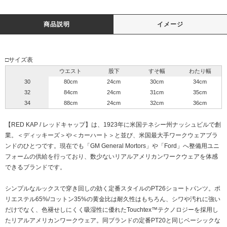
商品説明
イメージ
□サイズ表
ウエスト
股下
すそ幅
わたり幅
30
80cm
24cm
30cm
34cm
32
84cm
24cm
31cm
35cm
34
88cm
24cm
32cm
36cm
【RED KAP / レッドキャップ】は、1923年に米国テネシー州ナッシュビルで創
業。＜ディッキーズ＞や＜カーハート＞と並び、米国最大手ワークウェアブラ
ンドのひとつです。現在でも「GM General Mortors」や「Ford」へ整備用ユニ
フォームの供給を行っており、数少ないリアルアメリカンワークウェアを体感
できるブランドです。
シンプルなルックスで穿き回しの効く定番スタイルのPT26ショートパンツ。ポ
リエステル65%/コットン35%の黄金比は耐久性はもちろん、シワや汚れに強い
だけでなく、色褪せしにくく吸湿性に優れたTouchtex™テクノロジーを採用し
たリアルアメリカンワークウェア。同ブランドの定番PT20と同じベーシックな