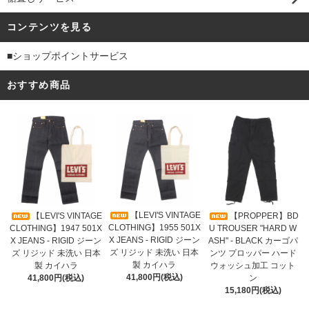
コンテンツを見る
■ショップポイントサービス
おすすめ商品
【LEVI'S VINTAGE
【LEVI'S VINTAGE
【PROPPER】BD
CLOTHING】1955 501X
CLOTHING】1947 501X
U TROUSER "HARD W
X JEANS - RIGID ジーン
X JEANS - RIGID ジーン
ASH" - BLACK カーゴパ
ズ リジッド 未洗い 日本
ズ リジッド 未洗い 日本
ンツ プロッパー ハード
製 カイハラ
製 カイハラ
ウォッシュ加工 コット
41,800円(税込)
41,800円(税込)
ン
15,180円(税込)