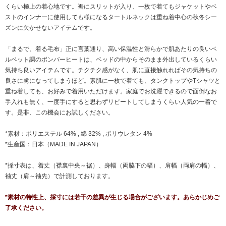
くらい極上の着心地です。裾にスリットが入り、一枚で着てもジャケットやベ
ストのインナーに使用しても様になるタートルネックは重ね着中心の秋冬シー
ズンに欠かせないアイテムです。
「まるで、着る毛布」正に言葉通り、高い保温性と滑らかで肌あたりの良いベ
ルベット調のボンバーヒートは、ベッドの中からそのまま外出しているくらい
気持ち良いアイテムです。チクチク感がなく、肌に直接触れればその気持ちの
良さに虜になってしまうほど。素肌に一枚で着ても、タンクトップやTシャツと
重ね着しても、お好みで着用いただけます。家庭でお洗濯できるので面倒なお
手入れも無く、一度手にすると思わずリピートしてしまうくらい人気の一着で
す。是非、この機会にお試しください。
*素材：ポリエステル 64% , 綿 32% , ポリウレタン 4%
*生産国：日本（MADE IN JAPAN）
*採寸表は、着丈（襟裏中央～裾）、身幅（両脇下の幅）、肩幅（両肩の幅）、
袖丈（肩～袖先）で計測しております。
*素材の特性上、採寸には若干の差異が生じる場合がございます。あらかじめご
了承ください。