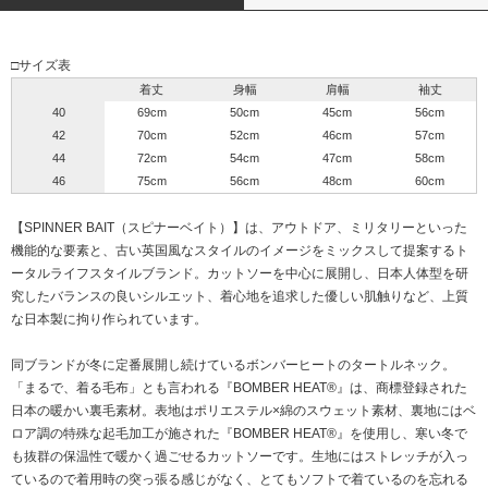
□サイズ表
着丈
身幅
肩幅
袖丈
40
69cm
50cm
45cm
56cm
42
70cm
52cm
46cm
57cm
44
72cm
54cm
47cm
58cm
46
75cm
56cm
48cm
60cm
【SPINNER BAIT（スピナーベイト）】は、アウトドア、ミリタリーといった
機能的な要素と、古い英国風なスタイルのイメージをミックスして提案するト
ータルライフスタイルブランド。カットソーを中心に展開し、日本人体型を研
究したバランスの良いシルエット、着心地を追求した優しい肌触りなど、上質
な日本製に拘り作られています。
同ブランドが冬に定番展開し続けているボンバーヒートのタートルネック。
「まるで、着る毛布」とも言われる『BOMBER HEAT®』は、商標登録された
日本の暖かい裏毛素材。表地はポリエステル×綿のスウェット素材、裏地にはベ
ロア調の特殊な起毛加工が施された『BOMBER HEAT®』を使用し、寒い冬で
も抜群の保温性で暖かく過ごせるカットソーです。生地にはストレッチが入っ
ているので着用時の突っ張る感じがなく、とてもソフトで着ているのを忘れる