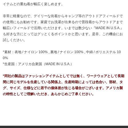
イテムとの重ね着が幅広く楽しめます。
非常に軽量なので、デイリーな街着からキャンプ等のアウトドアフィールドで
の使用にもお勧めです。家庭でお洗濯が出来るので普段着からアウトドアまで
幅広いフィールドで活用いただけます。いまでは数少ない『MADE IN U.S.A.』
も好きな方にとってはグッとくるポイントかと思います。是非、この機会にお
試しください。
*素材：表地 / ナイロン 100% , 裏地 / ナイロン 100% , 中綿 / ポリエステル 10
0%
*生産国：アメリカ合衆国（MADE IN U.S.A.）
*同社の製品はファッションアイテムとしてでは無く、ワークウェアとして長期
間に同じモデルを生産している関係上、生産時期によっては色合い、部材、タ
グ、サイズ、仕様などに若干の個体差が生じる場合がございます。アメリカ製
の特性としてご理解いただき、あらかじめご了承ください。