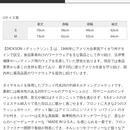
□サイズ表
着丈
身幅
肩幅
袖丈
S
70cm
56cm
49cm
62cm
M
73cm
61cm
52cm
64cm
【DICKSON（ディックソン）】は、1946年にアメリカ合衆国アイオワ州デモ
インで設立。食品業者向けのワークウェアを主な製品として作り続け、沿岸警
備隊やハンティング用のウェアを生産していた歴史があります。現在では食品
業界から多くの支持を受けており、親子3代に渡りアメリカ生産を守り続け、国
内外に最高品質のワークウェアを提供し続けています。
ダイヤキルトを採用したブランド代名詞の中綿キルティングジャケットです。
素材には耐水性のある200デニールのアウターシェルと、70デニールのインナ
ーシェルを使用。首元や袖口はナイロンニットで熱を逃がさず、6.6オンスのポ
リエステル綿入りで見た目以上に暖かく過ごせます。フロントに大きな2つのス
ラッシュポケット、ポケット脇にはアイコンのニシツメドリ（パフィン）のタ
グが付き、ジッパーは丈夫な真鍮製、耐摩耗性のステッチワークなど、昔なが
らのヘビーデューティーな『MADE IN U.S.A.』を感じられる一着です。フロン
トファスナー開閉で着脱が簡単にでき、ネルシャツやフーディーなど様々なア