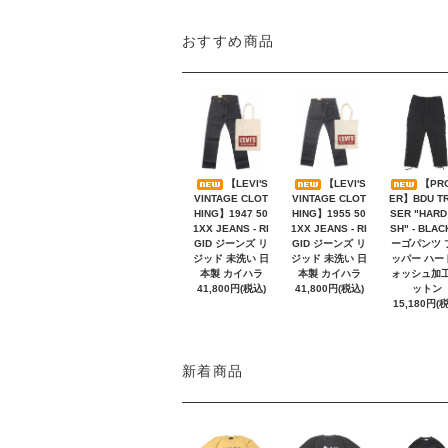
おすすめ商品
【LEVI'S
【LEVI'S
【PR
VINTAGE CLOT
VINTAGE CLOT
ER】BDU T
HING】1947 50
HING】1955 50
SER "HARD
1XX JEANS - RI
1XX JEANS - RI
SH" - BLAC
GID ジーンズ リ
GID ジーンズ リ
ーゴパンツ 
ジッド 未洗い 日
ジッド 未洗い 日
ッパー ハー
本製 カイハラ
本製 カイハラ
ォッシュ加工
41,800円(税込)
41,800円(税込)
ットン
15,180円(
新着商品