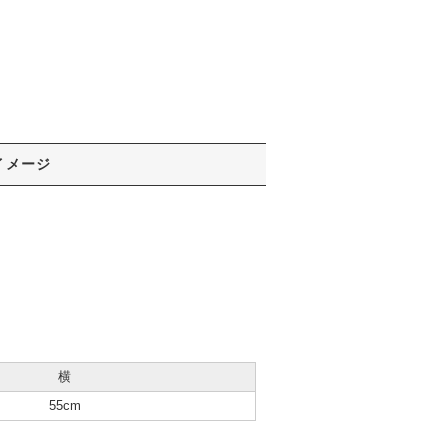
イメージ
横
55cm