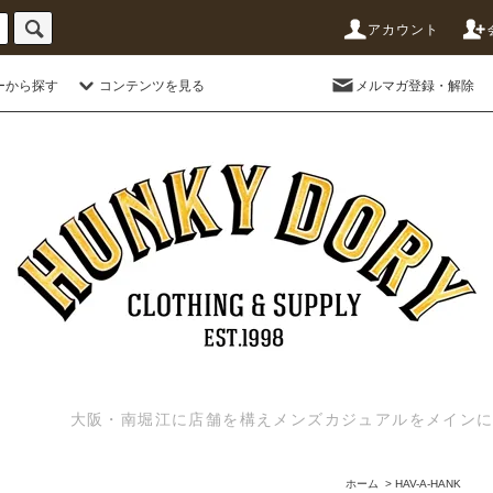
アカウント
ーから探す
コンテンツを見る
メルマガ登録・解除
大阪・南堀江に店舗を構えメンズカジュアルをメインに扱う
ホーム
>
HAV-A-HANK