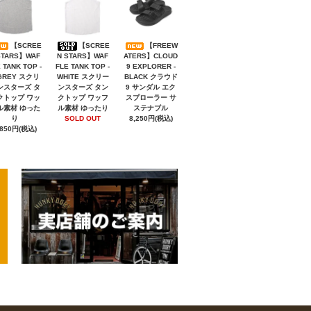
【SCREE
【SCREE
【FREEW
STARS】WAF
N STARS】WAF
ATERS】CLOUD
 TANK TOP -
FLE TANK TOP -
9 EXPLORER -
GREY スクリ
WHITE スクリー
BLACK クラウド
ンスターズ タ
ンスターズ タン
9 サンダル エク
クトップ ワッ
クトップ ワッフ
スプローラー サ
ル素材 ゆった
ル素材 ゆったり
ステナブル
り
SOLD OUT
8,250円(税込)
,850円(税込)