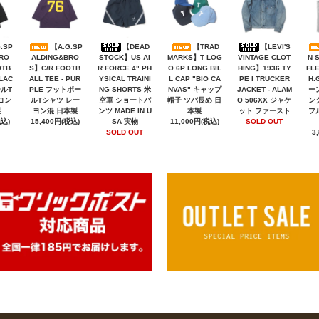
.SP
【A.G.SP
【DEAD
【TRAD
【LEVI'S
RO
ALDING&BRO
STOCK】US AI
MARKS】T LOG
VINTAGE CLOT
N 
OTB
S】C/R FOOTB
R FORCE 4" PH
O 6P LONG BIL
HING】1936 TY
FLE
BLAC
ALL TEE - PUR
YSICAL TRAINI
L CAP "BIO CA
PE I TRUCKER
H.
ールT
PLE フットボー
NG SHORTS 米
NVAS" キャップ
JACKET - ALAM
ー
ヨン
ルTシャツ レー
空軍 ショートパ
帽子 ツバ長め 日
O 506XX ジャケ
ン
製
ヨン混 日本製
ンツ MADE IN U
本製
ット ファースト
フ
税込)
15,400円(税込)
SA 実物
11,000円(税込)
SOLD OUT
SOLD OUT
3