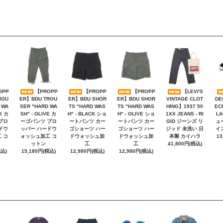
OPP
【PROPP
【PROPP
【PROPP
【LEVI'S
ROU
ER】BDU TROU
ER】BDU SHOR
ER】BDU SHOR
VINTAGE CLOT
DE
 WA
SER "HARD WA
TS "HARD WAS
TS "HARD WAS
HING】1937 50
EC
K カ
SH" - OLIVE カ
H" - BLACK ショ
H" - OLIVE ショ
1XX JEANS - RI
L
プロ
ーゴパンツ プロ
ートパンツ カー
ートパンツ カー
GID ジーンズ リ
ュ
ドウ
ッパー ハードウ
ゴショーツ ハー
ゴショーツ ハー
ジッド 未洗い 日
イ
 コ
ォッシュ加工 コ
ドウォッシュ加
ドウォッシュ加
本製 カイハラ
13
ットン
工
工
41,800円(税込)
税込)
15,180円(税込)
12,980円(税込)
12,980円(税込)