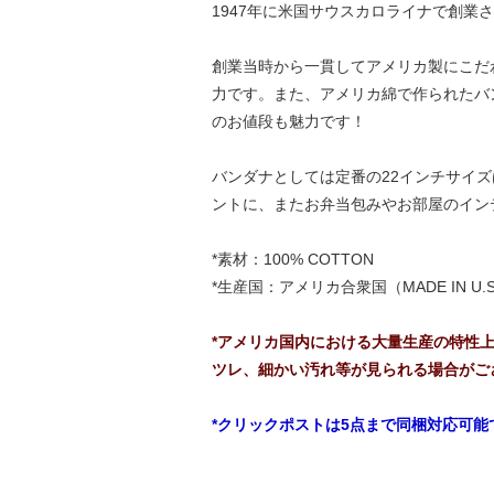
1947年に米国サウスカロライナで創業さ
創業当時から一貫してアメリカ製にこだわ
力です。また、アメリカ綿で作られたバ
のお値段も魅力です！
バンダナとしては定番の22インチサイ
ントに、またお弁当包みやお部屋のイン
*素材：100% COTTON
*生産国：アメリカ合衆国（MADE IN U.S
*アメリカ国内における大量生産の特性
ツレ、細かい汚れ等が見られる場合がご
*クリックポストは5点まで同梱対応可