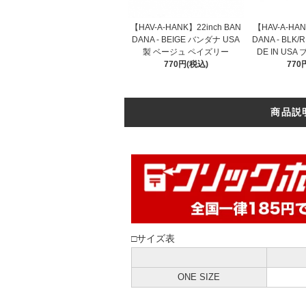
【HAV-A-HANK】22inch BAN
【HAV-A-HAN
DANA - BEIGE バンダナ USA
DANA - BLK
製 ベージュ ペイズリー
DE IN US
770円(税込)
770
商品説
□サイズ表
ONE SIZE