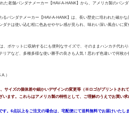
れた老舗バンダナメーカー【HAV-A-HANK】から、アメリカ製のバン
るバンダナメーカー【HAV-A-HANK】は、長い歴史に培われた確か
ンダナは使い込む程に色あせやヤレ感が見られ、味わい深い風合いに変
ズは、ポケットに収納するにも便利なサイズで、そのままハンカチ代わ
テリアなど、多種多様な使い勝手の良さも人気！思わず色違いで何枚か
.A.）
上、サイズの個体差や細かいデザインの変更等（※ロゴがプリントされ
ざいます。これらはアメリカ製の特性として、ご理解のうえでお買い求
能です。6点以上をご注文の場合は、宅配便にて送料無料でお届けいたし