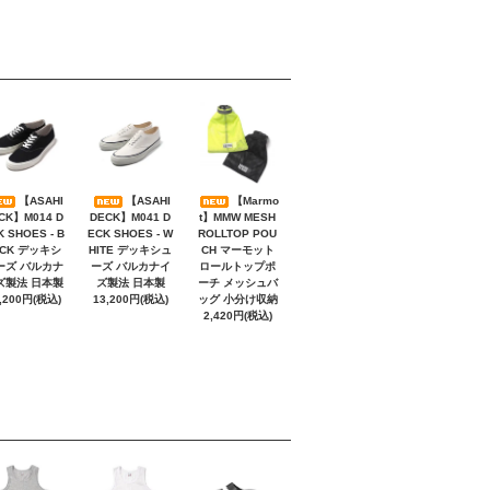
【ASAHI
【ASAHI
【Marmo
CK】M014 D
DECK】M041 D
t】MMW MESH
K SHOES - B
ECK SHOES - W
ROLLTOP POU
ACK デッキシ
HITE デッキシュ
CH マーモット
ーズ バルカナ
ーズ バルカナイ
ロールトップポ
ズ製法 日本製
ズ製法 日本製
ーチ メッシュバ
,200円(税込)
13,200円(税込)
ッグ 小分け収納
2,420円(税込)