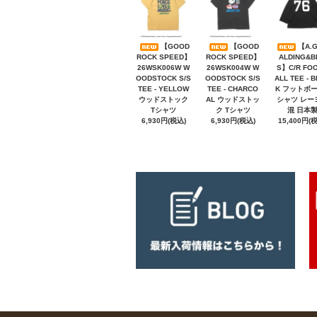
【GOOD
【GOOD
【A.G
ROCK SPEED】
ROCK SPEED】
ALDING&B
26WSK006W W
26WSK004W W
S】C/R FO
OODSTOCK S/S
OODSTOCK S/S
ALL TEE - 
TEE - YELLOW
TEE - CHARCO
K フットボ
ウッドストック
AL ウッドストッ
シャツ レー
Tシャツ
ク Tシャツ
混 日本
6,930円(税込)
6,930円(税込)
15,400円(