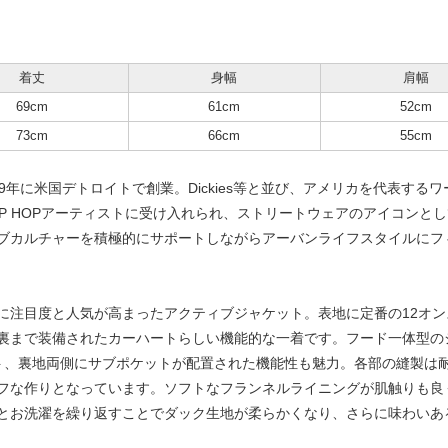
着丈
身幅
肩幅
69cm
61cm
52cm
73cm
66cm
55cm
889年に米国デトロイトで創業。Dickies等と並び、アメリカを代表す
IP HOPアーティストに受け入れられ、ストリートウェアのアイコンとし
ブカルチャーを積極的にサポートしながらアーバンライフスタイルにフ
に注目度と人気が高まったアクティブジャケット。表地に定番の12オ
裏まで装備されたカーハートらしい機能的な一着です。フード一体型の
ト、裏地両側にサブポケットが配置された機能性も魅力。各部の縫製は
フな作りとなっています。ソフトなフランネルライニングが肌触りも良
とお洗濯を繰り返すことでダック生地が柔らかくなり、さらに味わいあ