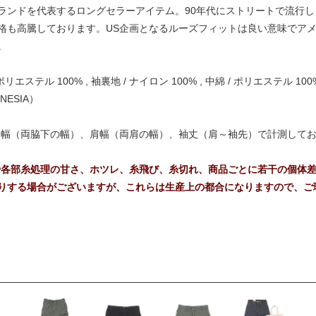
ランドを代表するロングセラーアイテム。90年代にストリートで流行
格も高騰しております。US企画となるルーズフィットは良い意味でア
。
ポリエステル 100% , 袖裏地 / ナイロン 100% , 中綿 / ポリエステル 100
NESIA）
身幅（両脇下の幅）、肩幅（両肩の幅）、袖丈（肩～袖先）で計測して
や各部糸処理の甘さ、ホツレ、糸飛び、糸切れ、商品ごとに若干の個体
りする場合がございますが、これらは生産上の都合になりますので、ご