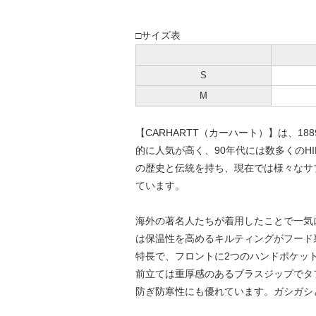
□サイズ表
S
M
【CARHARTT（カーハート）】は、1
的に人気が高く、90年代には数多くのH
の歴史と伝統を持ち、現在では様々なサ
ています。
海外の著名人たちが着用したことで一気
は保温性を高めるキルティングがフード
特長で、フロントに2つのハンドポケッ
前立ては重厚感のあるブラスジップでタ
防ぎ防寒性にも優れています。ガシガシ