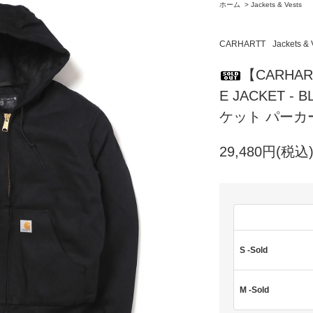
ホーム
>
Jackets & Vests
CARHARTT
Jackets & 
【CARHART
E JACKET 
ケット パーカ
29,480円(税込
S -Sold
M -Sold