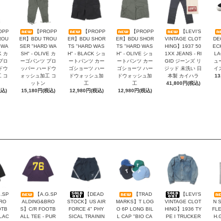
OPP
【PROPP
【PROPP
【PROPP
【LEVI'S
ROU
ER】BDU TROU
ER】BDU SHOR
ER】BDU SHOR
VINTAGE CLOT
DE
 WA
SER "HARD WA
TS "HARD WAS
TS "HARD WAS
HING】1937 50
EC
K カ
SH" - OLIVE カ
H" - BLACK ショ
H" - OLIVE ショ
1XX JEANS - RI
L
プロ
ーゴパンツ プロ
ートパンツ カー
ートパンツ カー
GID ジーンズ リ
ュ
ドウ
ッパー ハードウ
ゴショーツ ハー
ゴショーツ ハー
ジッド 未洗い 日
イ
 コ
ォッシュ加工 コ
ドウォッシュ加
ドウォッシュ加
本製 カイハラ
13
ットン
工
工
41,800円(税込)
税込)
15,180円(税込)
12,980円(税込)
12,980円(税込)
.SP
【A.G.SP
【DEAD
【TRAD
【LEVI'S
RO
ALDING&BRO
STOCK】US AIR
MARKS】T LOG
VINTAGE CLOT
N 
OTB
S】C/R FOOTB
FORCE 4" PHY
O 6P LONG BIL
HING】1936 TY
FLE
BLAC
ALL TEE - PUR
SICAL TRAININ
L CAP "BIO CA
PE I TRUCKER
H.