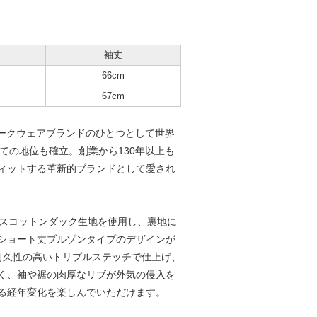
袖丈
66cm
67cm
るワークウェアブランドのひとつとして世界
ての地位も確立。創業から130年以上も
ィットする革新的ブランドとして愛され
ンスコットンダック生地を使用し、裏地に
ショート丈ブルゾンタイプのデザインが
耐久性の高いトリプルステッチで仕上げ、
く、袖や裾の肉厚なリブが外気の侵入を
る経年変化を楽しんでいただけます。