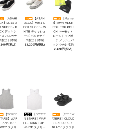
【ASAHI
【ASAHI
【Marmo
CK】M014 D
DECK】M041 D
t】MMW MESH
K SHOES - B
ECK SHOES - W
ROLLTOP POU
ACK デッキシ
HITE デッキシュ
CH マーモット
ーズ バルカナ
ーズ バルカナイ
ロールトップポ
ズ製法 日本製
ズ製法 日本製
ーチ メッシュバ
,200円(税込)
13,200円(税込)
ッグ 小分け収納
2,420円(税込)
【SCREE
【SCREE
【FREEW
STARS】WAF
N STARS】WAF
ATERS】CLOUD
 TANK TOP -
FLE TANK TOP -
9 EXPLORER -
GREY スクリ
WHITE スクリー
BLACK クラウド