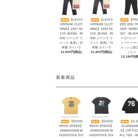
【LEVI'S
【LEVI'S
【PR
VINTAGE CLOT
VINTAGE CLOT
ER】BDU T
HING】1947 50
HING】1955 50
SER "HARD
1XX JEANS - RI
1XX JEANS - RI
SH" - BLAC
GID ジーンズ リ
GID ジーンズ リ
ーゴパンツ 
ジッド 未洗い 日
ジッド 未洗い 日
ッパー ハー
本製 カイハラ
本製 カイハラ
ォッシュ加工
41,800円(税込)
41,800円(税込)
ットン
15,180円(
新着商品
【GOOD
【GOOD
【A.G
ROCK SPEED】
ROCK SPEED】
ALDING&B
26WSK006W W
26WSK004W W
S】C/R FO
OODSTOCK S/S
OODSTOCK S/S
ALL TEE - 