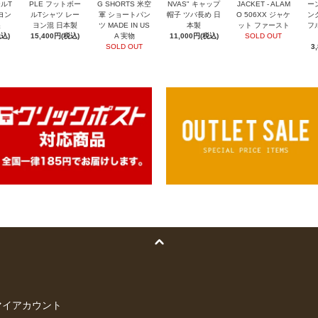
ールT
PLE フットボー
G SHORTS 米空
NVAS" キャップ
JACKET - ALAM
ー
ヨン
ルTシャツ レー
軍 ショートパン
帽子 ツバ長め 日
O 506XX ジャケ
ン
製
ヨン混 日本製
ツ MADE IN US
本製
ット ファースト
フ
税込)
15,400円(税込)
A 実物
11,000円(税込)
SOLD OUT
SOLD OUT
3
マイアカウント