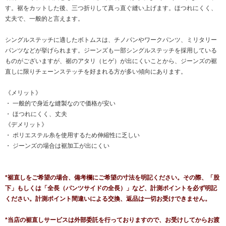
す。裾をカットした後、三つ折りして真っ直ぐ縫い上げます。ほつれにくく、
丈夫で、一般的と言えます。
シングルステッチに適したボトムスは、チノパンやワークパンツ、ミリタリー
パンツなどが挙げられます。ジーンズも一部シングルステッチを採用している
ものがございますが、裾のアタリ（ヒゲ）が出にくいことから、ジーンズの裾
直しに限りチェーンステッチを好まれる方が多い傾向にあります。
《メリット》
・ 一般的で身近な縫製なので価格が安い
・ ほつれにくく、丈夫
《デメリット》
・ ポリエステル糸を使用するため伸縮性に乏しい
・ ジーンズの場合は裾加工が出にくい
*裾直しをご希望の場合、備考欄にご希望の寸法を明記ください。その際、「股
下」もしくは「全長（パンツサイドの全長）」など、計測ポイントを必ず明記
ください。計測ポイント間違いによる交換、返品は一切お受けできません。
*当店の裾直しサービスは外部委託を行っておりますので、お受けしてからお渡