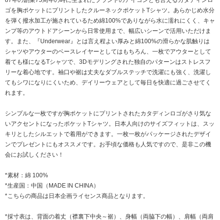
ゴを胸ポケットにプリントしたクルーネックポケットTシャツ。あらかじめ水分
を弾く撥水加工が施されているため綿100%でありながら水に濡れにくく、キャ
ンプ等のアウトドアシーンから日常使用まで、幅広いシーンで活用いただけま
す。また、『Underwear』とは言え程よい厚みと綿100%の滑らかな肌触りは
シャツやアウターのベースレイヤーとしてはもちろん、一枚でアウターとして
着ても様になるTシャツで、3Dモデリングされた独自のパターンはストレスフ
リーな着心地です。袖口や裾は丈夫なダブルステッチで洗濯にも強く、洗濯し
てもシワになりにくいため、デイリーウェアとして毎日を快適に過ごさせてく
れます。
シンプルな一枚ですが胸ポケットにプリントされたカタディンロゴがさり気な
いアクセントになったポケットTシャツ。日本人向けのサイズフィットは、スッ
キリとしたシルエットで着用ができます。一枚一枚がパッケージされたデザイ
ンでプレゼントにもオススメです。お手頃な価格も人気ですので、是非この機
会にお試しください！
*素材：綿 100%
*生産国：中国（MADE IN CHINA）
*こちらの商品は日本企画ライセンス商品となります。
*採寸表は、背面の着丈（襟裏下中央～裾）、身幅（両脇下の幅）、肩幅（両肩