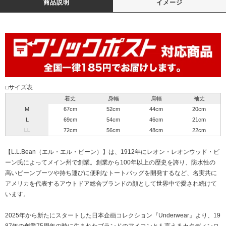
商品説明
イメージ
□サイズ表
着丈
身幅
肩幅
袖丈
M
67cm
52cm
44cm
20cm
L
69cm
54cm
46cm
21cm
LL
72cm
56cm
48cm
22cm
【L.L.Bean（エル・エル・ビーン）】は、1912年にレオン・レオンウッド・ビ
ーン氏によってメイン州で創業。創業から100年以上の歴史を誇り、防水性の
高いビーンブーツや持ち運びに便利なトートバッグを開発するなど、名実共に
アメリカを代表するアウトドア総合ブランドの顔として世界中で愛され続けて
います。
2025年から新たにスタートした日本企画コレクション『Underwear』より、19
87年の創業75周年の時に生まれたブランドのアイコンとも言えるカタディンロ