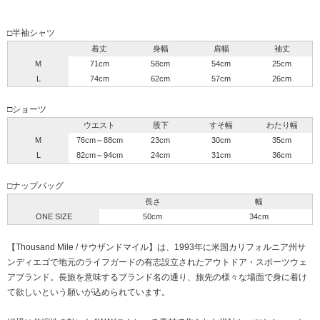
□半袖シャツ
着丈
身幅
肩幅
袖丈
M
71cm
58cm
54cm
25cm
L
74cm
62cm
57cm
26cm
□ショーツ
ウエスト
股下
すそ幅
わたり幅
M
76cm～88cm
23cm
30cm
35cm
L
82cm～94cm
24cm
31cm
36cm
□ナップバッグ
長さ
幅
ONE SIZE
50cm
34cm
【Thousand Mile / サウザンドマイル】は、1993年に米国カリフォルニア州サ
ンディエゴで地元のライフガードの有志設立されたアウトドア・スポーツウェ
アブランド。長旅を意味するブランド名の通り、旅先の様々な場面で身に着け
て欲しいという願いが込められています。