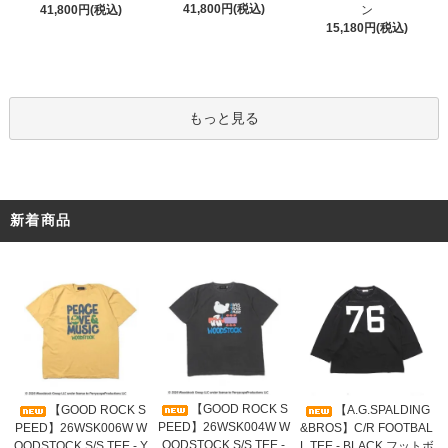
41,800円(税込)
41,800円(税込)
ン
15,180円(税込)
もっと見る
新着商品
【GOOD ROCK S
【GOOD ROCK S
【A.G.SPALDING
PEED】26WSK004W W
PEED】26WSK006W W
&BROS】C/R FOOTBAL
OODSTOCK S/S TEE -
OODSTOCK S/S TEE - Y
L TEE - BLACK フットボ