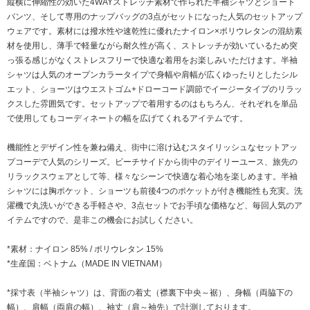
縦横に伸縮性の効いた4WAYストレッチ素材で作られた半袖シャツとショート
パンツ、そして専用のナップバッグの3点がセットになった人気のセットアップ
ウェアです。素材には撥水性や速乾性に優れたナイロン×ポリウレタンの混紡素
材を使用し、薄手で軽量ながら耐久性が高く、ストレッチが効いているため突
っ張る感じがなくストレスフリーで快適な着用をお楽しみいただけます。半袖
シャツは人気のオープンカラータイプで身幅や肩幅が広くゆったりとしたシル
エット、ショーツはウエストゴム+ドローコード調節でイージータイプのリラッ
クスした雰囲気です。セットアップで着用するのはもちろん、それぞれを単品
で使用してもコーディネートの幅を広げてくれるアイテムです。
機能性とデザイン性を兼ね備え、街中に溶け込むスタイリッシュなセットアッ
プコーデで人気のシリーズ。ビーチサイドから街中のデイリーユース、旅先の
リラックスウェアとして等、様々なシーンで快適な着心地を楽しめます。半袖
シャツには胸ポケット、ショーツも前後4つのポケットが付き機能性も充実。洗
濯機で丸洗いができる手軽さや、3点セットでお手頃な価格など、毎回人気のア
イテムですので、是非この機会にお試しください。
*素材：ナイロン 85% / ポリウレタン 15%
*生産国：ベトナム（MADE IN VIETNAM）
*採寸表（半袖シャツ）は、背面の着丈（襟裏下中央～裾）、身幅（両脇下の
幅）、肩幅（両肩の幅）、袖丈（肩～袖先）で計測しております。