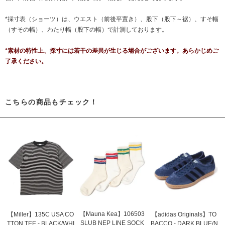
*採寸表（ショーツ）は、ウエスト（前後平置き）、股下（股下～裾）、すそ幅
（すその幅）、わたり幅（股下の幅）で計測しております。
*素材の特性上、採寸には若干の差異が生じる場合がございます。あらかじめご
了承ください。
こちらの商品もチェック！
【Mauna Kea】106503
【Miller】135C USA CO
【adidas Originals】TO
SLUB NEP LINE SOCK
TTON TEE - BLACK/WHI
BACCO - DARK BLUE/N