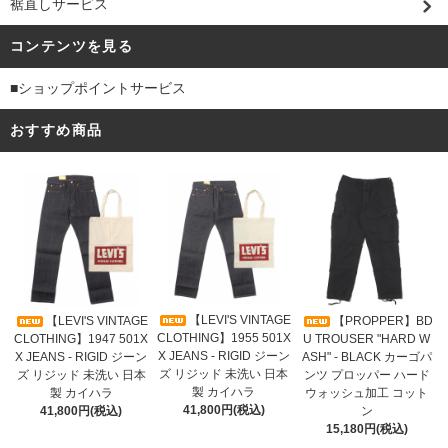
裾直しサービス
コンテンツを見る
■ショップポイントサービス
おすすめ商品
【LEVI'S VINTAGE
【LEVI'S VINTAGE
【PROPPER】BD
CLOTHING】1955 501X
CLOTHING】1947 501X
U TROUSER "HARD W
X JEANS - RIGID ジーン
X JEANS - RIGID ジーン
ASH" - BLACK カーゴパ
ズ リジッド 未洗い 日本
ズ リジッド 未洗い 日本
ンツ プロッパー ハード
製 カイハラ
製 カイハラ
ウォッシュ加工 コット
41,800円(税込)
41,800円(税込)
ン
15,180円(税込)