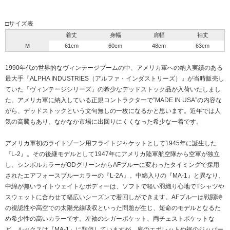
□サイズ表
着丈
身幅
肩幅
袖丈
M
61cm
60cm
48cm
63cm
1990年代の世界的なヴィンテージブームの中、アメリカ軍への納入実績のある
最大手『ALPHA INDUSTRIES（アルファ・インダストリーズ）』が当時販売し
ていた「ヴィンテージシリーズ」の希少なデッドストック品が入荷いたしまし
た。アメリカ軍に納入している正規コントラクターで”MADE IN USA”の内容な
がら、デッドストックという文句無しの一枚になるかと思います。近年では人
気の高騰もあり、なかなか市場に出回りにくくなった希少な一着です。
アメリカ軍初のライトゾーン用フライトジャケットとして1945年に誕生した
『L-2』。その後継モデルとして1947年にアメリカ陸軍航空隊から空軍が独立
し、シンボルカラーがODグリーンからAFブルーに変わったタイミングで採用
されたエアフォースブルーカラーの『L-2A』。中綿入りの『MA-1』と異なり、
中綿が無いライトウェイトなボディーは、ソフトで軽い羽織り心地でTシャツや
スウェットに合わせて幅広いシーズンで着回しができます。AFブルーは戦闘時
の視認性や高空での太陽光線吸収といった問題が生じ、短命のモデルとなるた
め希少性の高いカラーです。左袖のシガーポケット、両チェストポケットな
ど、ルックスは『MA-1』に類似していますが、肩のエポレットや裾のジッパー