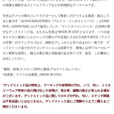
の強度を補助するストームフラップなどが特徴的なディテールです。
今作はアメリカ軍のコントラクターとして数多くのアイテムを製造・納入して
きた最大手『ALPHA INDUSTRIES（アルファ・インダストリーズ）』が1990
年代～2000年代頃にかけて販売していた「ヴィンテージシリーズ」の当時の希
少なデッドストック品。もちろん生産は”MADE IN USA”となります。ハリのあ
るナイロン素材にミルスペックの襟タグや左袖に入るU.S.AIR FORCE（アメリ
カ空軍）のウイングロゴなど、細部までしっかりと作り込まれた一枚です。デ
ッドストック品ですのでコンディションは抜群です。裏地にはAFブルーのレー
ヨン素材を採用し、極上の着心地と高級感のある作りです。是非、この機会に
お試しください。
*素材：表地 ナイロン 100% | 裏地 アセテート＆レーヨン
*生産国：アメリカ合衆国（MADE IN USA）
*デッドストック品の特性上、マーキングや保管時の汚れ、シワ、匂い、ミリタ
リーウェア特有の糸の飛び出しや糸飛び、歪み等、縫製の粗さが見られる場合
がございます。デッドストック品に関してのキズや汚れ、匂い、ステッチ関連
は不良品扱いとはなりません。デッドストック品にご理解のうえでご購入をご
検討くださいませ。