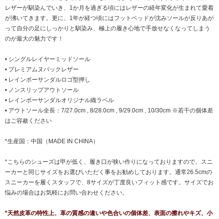
レザーが馴染んでいき、1か月を過ぎる頃にはレザーの経年変化が生まれて愛着
が沸いてきます。更に、1年が経つ頃にはフットベッドが沈みソールが反りあが
って自分の足にしっかりと馴染み、極上の履き心地で手放せなくなってしまう
のが最大の魅力です！
• シングルレイヤーミッドソール
• プレミアムヌバックレザー
• レインボーサンダルロゴ型押し
• ノンスリップアウトソール
• レインボーサンダルオリジナル織ラベル
• アウトソール全長：7/27.0cm , 8/28.0cm , 9/29.0cm , 10/30cm ※若干の個体差
はご容赦ください
*生産国：中国（MADE IN CHINA）
*こちらのシューズは甲が低く、履き口が狭い作りになっておりますので、スニ
ーカーと同じサイズをお選びいただく事をお勧めしております。通常26.5cmの
スニーカーを履くスタッフで、8サイズが丁度良いフィット感です。サイズでお
悩みの場合はお気軽にお問い合わせください。
*天然皮革の特性上、革の質感の違いや色合いの個体差、表面の擦れやキズ、小