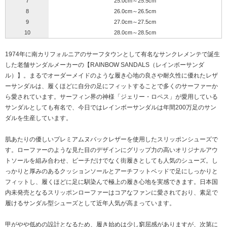
7
25.0cm～25.5cm
8
26.0cm～26.5cm
9
27.0cm～27.5cm
10
28.0cm～28.5cm
1974年に南カリフォルニアのサーフタウンとして有名なサンクレメンテで誕生
した老舗サンダルメーカーの【RAINBOW SANDALS（レインボーサンダ
ル）】。まるでオーダーメイドのような履き心地の良さや耐久性に優れたレザ
ーサンダルは、履くほどに自分の足にフィットすることで多くのサーファーか
ら愛されています。サーフィン界の神様「ジェリー・ロペス」が愛用している
サンダルとしても有名で、今日ではレインボーサンダルは年間200万足のサン
ダルを生産しています。
肌あたりの優しいプレミアムヌバックレザーを使用したスリッポンシューズで
す。ローファーのような見た目のデザインにグリップ力の高いオリジナルアウ
トソールを組み合わせ、ビーチだけでなく街履きとしても人気のシューズ。し
っかりと厚みのあるクッションソールとアーチフットベッドで足にしっかりと
フィットし、履くほどに足に馴染んで極上の履き心地を実感できます。日本国
内未発売となるスリッポンローファーはコアなファンに愛されており、素足で
履けるサンダル型シューズとして近年人気が高まっています。
甲がやや低めの設計となるため、履き始めは少し窮屈感がありますが、次第に