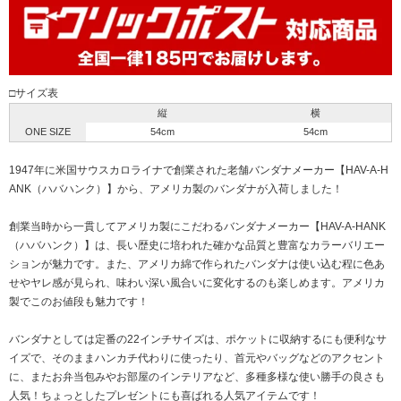
□サイズ表
縦
横
ONE SIZE
54cm
54cm
1947年に米国サウスカロライナで創業された老舗バンダナメーカー【HAV-A-H
ANK（ハバハンク）】から、アメリカ製のバンダナが入荷しました！
創業当時から一貫してアメリカ製にこだわるバンダナメーカー【HAV-A-HANK
（ハバハンク）】は、長い歴史に培われた確かな品質と豊富なカラーバリエー
ションが魅力です。また、アメリカ綿で作られたバンダナは使い込む程に色あ
せやヤレ感が見られ、味わい深い風合いに変化するのも楽しめます。アメリカ
製でこのお値段も魅力です！
バンダナとしては定番の22インチサイズは、ポケットに収納するにも便利なサ
イズで、そのままハンカチ代わりに使ったり、首元やバッグなどのアクセント
に、またお弁当包みやお部屋のインテリアなど、多種多様な使い勝手の良さも
人気！ちょっとしたプレゼントにも喜ばれる人気アイテムです！