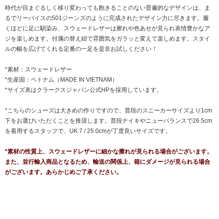
時代が目まぐるしく移り変わっても飽きることのない普遍的なデザインは、ま
るでリーバイスの501ジーンズのように完成されたデザイン力に尽きます。履
くほどに足に馴染み、スウェードレザーは擦れや色あせが見られ表情豊かなア
ジを楽しめます。付属の替え紐で雰囲気をガラッと変えて楽しめます。スタイ
ルの幅を広げてくれる定番の一足を是非お試しください！
*素材：スウェードレザー
*生産国：ベトナム（MADE IN VIETNAM）
*サイズ表はクラークスジャパン公式HPを採用しています。
*こちらのシューズは大きめの作りですので、普段のスニーカーサイズより1cm
下をお選びいただくことを推奨します。普段ナイキやニューバランスで26.5cm
を着用するスタッフで、UK 7 / 25.0cmが丁度良いサイズです。
*素材の性質上、スウェードレザーに細かな擦れが見られる場合がございます。
また、並行輸入商品となるため、輸送の関係上、箱にダメージが見られる場合
がございます。あらかじめご了承ください。