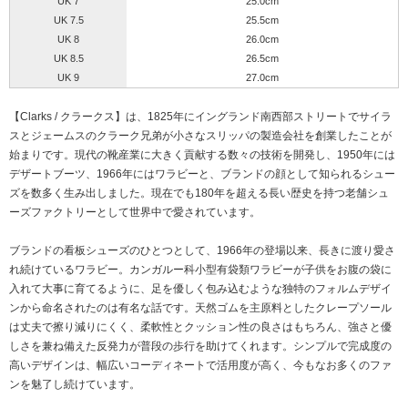
UK 7
25.0cm
UK 7.5
25.5cm
UK 8
26.0cm
UK 8.5
26.5cm
UK 9
27.0cm
【Clarks / クラークス】は、1825年にイングランド南西部ストリートでサイラ
スとジェームスのクラーク兄弟が小さなスリッパの製造会社を創業したことが
始まりです。現代の靴産業に大きく貢献する数々の技術を開発し、1950年には
デザートブーツ、1966年にはワラビーと、ブランドの顔として知られるシュー
ズを数多く生み出しました。現在でも180年を超える長い歴史を持つ老舗シュ
ーズファクトリーとして世界中で愛されています。
ブランドの看板シューズのひとつとして、1966年の登場以来、長きに渡り愛さ
れ続けているワラビー。カンガルー科小型有袋類ワラビーが子供をお腹の袋に
入れて大事に育てるように、足を優しく包み込むような独特のフォルムデザイ
ンから命名されたのは有名な話です。天然ゴムを主原料としたクレープソール
は丈夫で擦り減りにくく、柔軟性とクッション性の良さはもちろん、強さと優
しさを兼ね備えた反発力が普段の歩行を助けてくれます。シンプルで完成度の
高いデザインは、幅広いコーディネートで活用度が高く、今もなお多くのファ
ンを魅了し続けています。