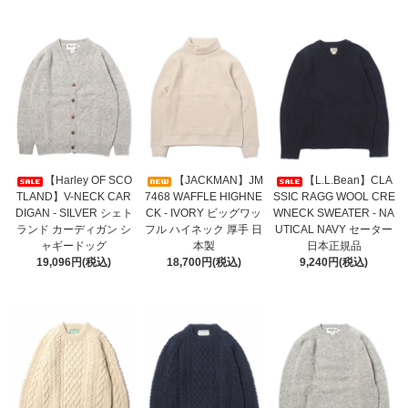
【Harley OF SCO
【JACKMAN】JM
【L.L.Bean】CLA
TLAND】V-NECK CAR
7468 WAFFLE HIGHNE
SSIC RAGG WOOL CRE
DIGAN - SILVER シェト
CK - IVORY ビッグワッ
WNECK SWEATER - NA
ランド カーディガン シ
フル ハイネック 厚手 日
UTICAL NAVY セーター
ャギードッグ
本製
日本正規品
19,096円(税込)
18,700円(税込)
9,240円(税込)