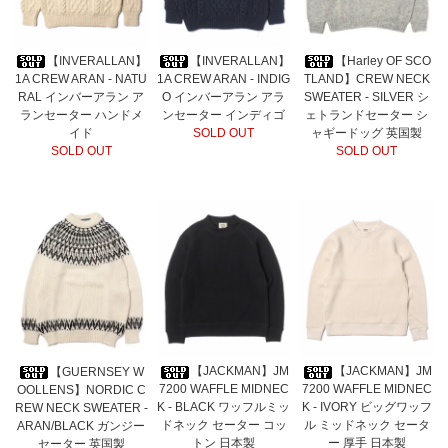
【INVERALLAN】
【INVERALLAN】
【Harley OF SCO
1A CREW ARAN - NATU
1A CREW ARAN - INDIG
TLAND】CREW NECK
RAL インバーアラン ア
O インバーアラン アラ
SWEATER - SILVER シ
ランセーター ハンドメ
ンセーター インディゴ
ェトランドセーター シ
イド
SOLD OUT
ャギードッグ 英国製
SOLD OUT
SOLD OUT
【JACKMAN】JM
【JACKMAN】JM
【GUERNSEY W
7200 WAFFLE MIDNEC
7200 WAFFLE MIDNEC
OOLLENS】NORDIC C
K - BLACK ワッフルミッ
K - IVORY ビッグワッフ
REW NECK SWEATER -
ドネック セーター コッ
ル ミッドネック セータ
ARAN/BLACK ガンジー
トン 日本製
ー 厚手 日本製
セーター 英国製