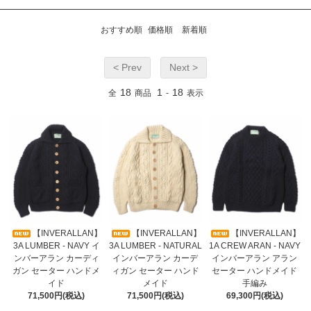
おすすめ順
価格順
新着順
< Prev
Next >
18
1
18
全
商品
-
表示
【INVERALLAN】
【INVERALLAN】
【INVERALLAN】
3A LUMBER - NAVY イ
3A LUMBER - NATURAL
1A CREW ARAN - NAVY
ンバーアラン カーディ
インバーアラン カーデ
インバーアラン アラン
ガン セーター ハンドメ
ィガン セーター ハンド
セーター ハンドメイド
イド
メイド
手編み
71,500円(税込)
71,500円(税込)
69,300円(税込)