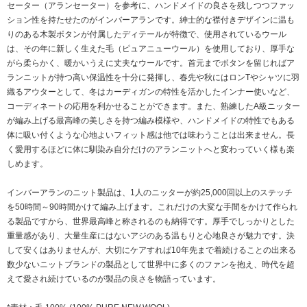
セーター（アランセーター）を参考に、ハンドメイドの良さを残しつつファッ
ション性を持たせたのがインバーアランです。紳士的な襟付きデザインに温も
りのある木製ボタンが付属したディテールが特徴で、使用されているウール
は、その年に新しく生えた毛（ピュアニューウール）を使用しており、厚手な
がら柔らかく、暖かいうえに丈夫なウールです。首元までボタンを留じればア
ランニットが持つ高い保温性を十分に発揮し、春先や秋にはロンTやシャツに羽
織るアウターとして、冬はカーディガンの特性を活かしたインナー使いなど、
コーディネートの応用を利かせることができます。また、熟練したA級ニッター
が編み上げる最高峰の美しさを持つ編み模様や、ハンドメイドの特性でもある
体に吸い付くような心地よいフィット感は他では味わうことは出来ません。長
く愛用するほどに体に馴染み自分だけのアランニットへと変わっていく様も楽
しめます。
インバーアランのニット製品は、1人のニッターが約25,000回以上のステッチ
を50時間～90時間かけて編み上げます。これだけの大変な手間をかけて作られ
る製品ですから、世界最高峰と称されるのも納得です。厚手でしっかりとした
重量感があり、大量生産にはないアジのある温もりと心地良さが魅力です。決
して安くはありませんが、大切にケアすれば10年先まで着続けることの出来る
数少ないニットブランドの製品として世界中に多くのファンを抱え、時代を超
えて愛され続けているのが製品の良さを物語っています。