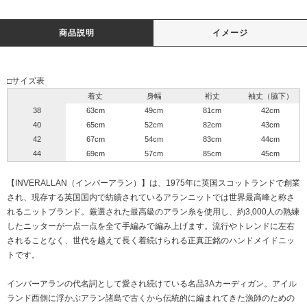
商品説明
イメージ
□サイズ表
着丈
身幅
裄丈
袖丈（脇下）
38
63cm
49cm
81cm
42cm
40
65cm
52cm
82cm
43cm
42
67cm
54cm
83cm
44cm
44
69cm
57cm
85cm
45cm
【INVERALLAN（インバーアラン）】は、1975年に英国スコットランドで創業
され、現存する英国国内で紡績されているアランニットでは世界最高峰と称さ
れるニットブランド。厳選された最高級のアラン糸を使用し、約3,000人の熟練
したニッターが一点一点を全て手編みで編み上げます。流行やトレンドに左右
されることなく、世代を越えて長く着続けられる正真正銘のハンドメイドニッ
トです。
インバーアランの代名詞として愛され続けている名品3Aカーディガン。アイル
ランド西側に浮かぶアラン諸島で古くから伝統的に編まれてきた漁師のための