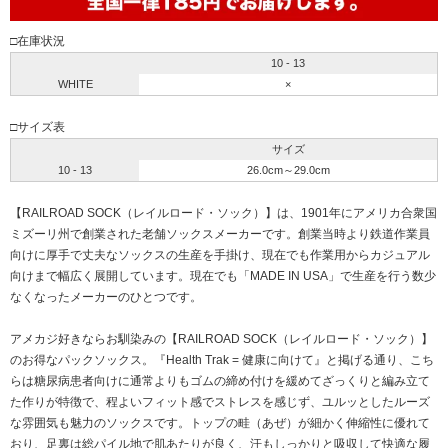
□在庫状況
10 - 13
WHITE
×
□サイズ表
サイズ
10 - 13
26.0cm～29.0cm
【RAILROAD SOCK（レイルロード・ソック）】は、1901年にアメリカ合衆国
ミズーリ州で創業された老舗ソックスメーカーです。創業当時より鉄道作業員
向けに厚手で丈夫なソックスの生産を手掛け、現在でも作業用からカジュアル
向けまで幅広く展開しています。現在でも「MADE IN USA」で生産を行う数少
なくなったメーカーのひとつです。
アメカジ好きならお馴染みの【RAILROAD SOCK（レイルロード・ソック）】
のお得なパックソックス。『Health Trak = 健康に向けて』と掲げる通り、こち
らは糖尿病患者向けに通常よりもゴムの締め付けを緩めてざっくりと編み立て
た作りが特徴で、程よいフィット感でストレスを感じず、ユルッとしたルーズ
な雰囲気も魅力のソックスです。トップの畦（あぜ）が細かく伸縮性に優れて
おり、足裏は総パイル地で肌あたりが良く、汗もしっかりと吸収して快適な履