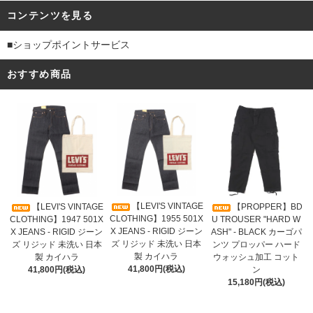
コンテンツを見る
■ショップポイントサービス
おすすめ商品
【LEVI'S VINTAGE
【LEVI'S VINTAGE
【PROPPER】BD
CLOTHING】1955 501X
CLOTHING】1947 501X
U TROUSER "HARD W
X JEANS - RIGID ジーン
X JEANS - RIGID ジーン
ASH" - BLACK カーゴパ
ズ リジッド 未洗い 日本
ズ リジッド 未洗い 日本
ンツ プロッパー ハード
製 カイハラ
製 カイハラ
ウォッシュ加工 コット
41,800円(税込)
41,800円(税込)
ン
15,180円(税込)