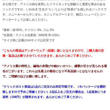
き心地です。アメリカ綿を使用したドライタッチな肌触りと適度な厚みのある
ソックスですが、いわゆる”丈夫さ”というよりは”快適さ”を感じれるソックスで
す。スニーカーからサンダル、カジュアルブーツまで、幅広いシューズとコー
ディネートしてお楽しみください。
*素材：綿 95% , ナイロン 3%, ゴム 2%
*生産国：アメリカ合衆国（MADE IN USA）
*サイズ表に記載のcmサイズは目安です
*こちらの商品はアンダーウェア（肌着）扱いとなりますので、ご購入後の交
換・返品はお断りさせていただきます。あらかじめご了承ください。
*アメリカ製の特性上、編地の糸飛びや細かいホツレ、縫製の甘さが見られる場
合がございます。これらは生産上の都合になり不良品扱いとはなりませんの
で、ご理解のほどお願い致します。
*クリックポスト発送は1点のご注文のみ対応可能です。（※パッケージを開封
致しますので予めご容赦ください）2点以上をご注文の場合は、1点追加につき
送料（198円）が請求されます。あらかじめご了承ください。