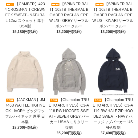
【CAMBER】#23
【SPINNER BAI
【SPINNER BAI
4 CROSS-KNIT CREWN
T】102TB THERMAL B
T】102TB THERMAL B
ECK SWEAT - NATURA
OMBER RAGLAN CRE
OMBER RAGLAN CRE
L 12oz スウェット 厚手
W L/S - GREY サーマル
W L/S - KINARI サーマル
USA製
ボンバー クルー
ボンバー クルー
15,180円(税込)
13,200円(税込)
13,200円(税込)
【JACKMAN】JM
【Champion-TRU
【Champion-TRU
7468 WAFFLE HIGHNE
E TO ARCHIVES】C3-A
E TO ARCHIVES】C3-A
CK - IVORY ビッグワッ
118 RW HOODED SWE
119 RW HALF ZIP HOO
フル ハイネック 厚手 日
AT - SILVER GREY パー
DED SWEAT - NAVY ハ
本製
カー USMA ミリタリー
ーフジップパーカー US
18,700円(税込)
復刻
AFA 復刻
35,200円(税込)
37,400円(税込)