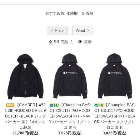
おすすめ順
価格順
新着順
< Prev
Next >
93
1
36
全
商品
-
表示
【CAMBER】#53
【Champion-BASI
【Champion-BASI
1 ZIP HOODED CHILL B
C】C3-J117 P/O HOOD
C】C3-J117 P/O HOOD
USTER - BLACK ジップ
ED SWEATSHIRT - NAV
ED SWEATSHIRT - BLA
パーカー 厚手 14オンス
Y パーカー スクリプトロ
CK パーカー スクリプト
USA製
ゴ 裏毛
ロゴ 裏毛
21,780円(税込)
3,025円(税込)
3,025円(税込)