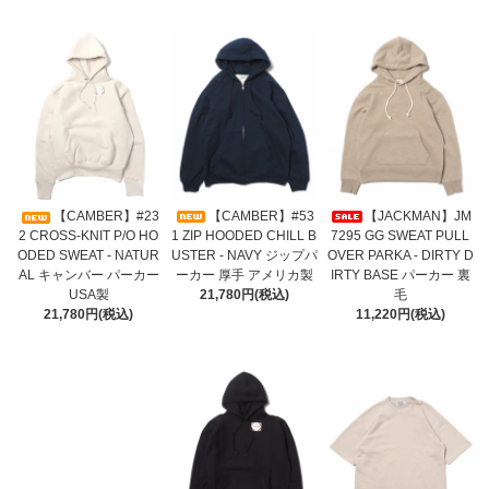
【CAMBER】#53
【JACKMAN】JM
【CAMBER】#23
1 ZIP HOODED CHILL B
7295 GG SWEAT PULL
2 CROSS-KNIT P/O HO
USTER - NAVY ジップパ
OVER PARKA - DIRTY D
ODED SWEAT - NATUR
ーカー 厚手 アメリカ製
IRTY BASE パーカー 裏
AL キャンバー パーカー
21,780円(税込)
毛
USA製
11,220円(税込)
21,780円(税込)