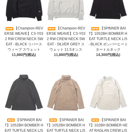
【Champion-REV
【Champion-REV
【SPINNER BAI
ERSE WEAVE】C3-Y03
ERSE WEAVE】C3-Y03
T】1052BH BOMBER H
2 RW CREW NECK SW
2 RW CREW NECK SW
EAT TURTLE NECK L/S
EAT - BLACK リバース
EAT - SILVER GREY ス
- BLACK ボンバーヒート
ウィーブ スウェット
ウェット 11.5オンス
タートルネック
11,880円(税込)
11,880円(税込)
14,300円(税込)
【SPINNER BAI
【SPINNER BAI
【SPINNER BAI
T】1052BH BOMBER H
T】1052BH BOMBER H
T】102BH BOMBER HE
EAT TURTLE NECK L/S
EAT TURTLE NECK L/S
AT RAGLAN CREW L/S